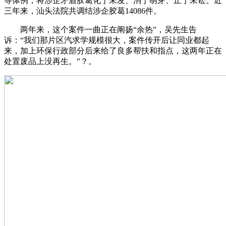
等体例，将涉企矛盾胶葛化于未发、消于萌芽、止于未讼。近
三年来，汕头法院共调结涉企胶葛14086件。
两年来，这个案件一曲正在阐扬“余热”，吴先生告
诉：“我们那片区汽求学规模很大，案件传开后让同业都起
来，加上环保行政部分后来给了良多帮扶和指点，这两年正在
处置废品上没再生。”？。