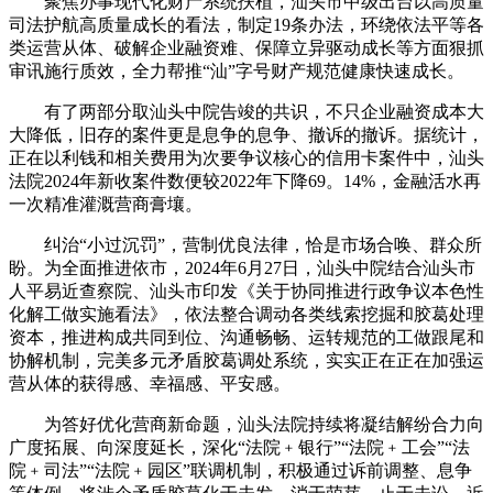
聚焦办事现代化财产系统扶植，汕头市中级出台以高质量
司法护航高质量成长的看法，制定19条办法，环绕依法平等各
类运营从体、破解企业融资难、保障立异驱动成长等方面狠抓
审讯施行质效，全力帮推“汕”字号财产规范健康快速成长。
有了两部分取汕头中院告竣的共识，不只企业融资成本大
大降低，旧存的案件更是息争的息争、撤诉的撤诉。据统计，
正在以利钱和相关费用为次要争议核心的信用卡案件中，汕头
法院2024年新收案件数便较2022年下降69。14%，金融活水再
一次精准灌溉营商膏壤。
纠治“小过沉罚”，营制优良法律，恰是市场合唤、群众所
盼。为全面推进依市，2024年6月27日，汕头中院结合汕头市
人平易近查察院、汕头市印发《关于协同推进行政争议本色性
化解工做实施看法》，依法整合调动各类线索挖掘和胶葛处理
资本，推进构成共同到位、沟通畅畅、运转规范的工做跟尾和
协解机制，完美多元矛盾胶葛调处系统，实实正在正在加强运
营从体的获得感、幸福感、平安感。
为答好优化营商新命题，汕头法院持续将凝结解纷合力向
广度拓展、向深度延长，深化“法院﹢银行”“法院﹢工会”“法
院﹢司法”“法院﹢园区”联调机制，积极通过诉前调整、息争