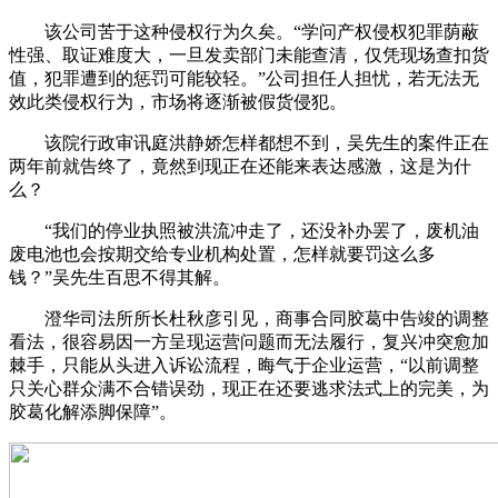
该公司苦于这种侵权行为久矣。“学问产权侵权犯罪荫蔽
性强、取证难度大，一旦发卖部门未能查清，仅凭现场查扣货
值，犯罪遭到的惩罚可能较轻。”公司担任人担忧，若无法无
效此类侵权行为，市场将逐渐被假货侵犯。
该院行政审讯庭洪静娇怎样都想不到，吴先生的案件正在
两年前就告终了，竟然到现正在还能来表达感激，这是为什
么？
“我们的停业执照被洪流冲走了，还没补办罢了，废机油
废电池也会按期交给专业机构处置，怎样就要罚这么多
钱？”吴先生百思不得其解。
澄华司法所所长杜秋彦引见，商事合同胶葛中告竣的调整
看法，很容易因一方呈现运营问题而无法履行，复兴冲突愈加
棘手，只能从头进入诉讼流程，晦气于企业运营，“以前调整
只关心群众满不合错误劲，现正在还要逃求法式上的完美，为
胶葛化解添脚保障”。