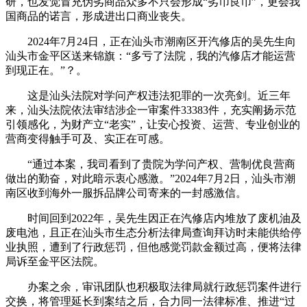
研，也发觉冒充伪劣商品众多不只会形成“劣币良币”，更会我
国商品的诺言，形成进出口商业丧失。
2024年7月24日，正在汕头市潮南区开汽修店的吴先生向
汕头市金平区送来锦旗：“多亏了法院，我的汽修店才能运营
到现正在。”？。
这是汕头法院对学问产权违法犯罪的一次亮剑。近三年
来，汕头法院依法审结涉企一审案件33383件，充实阐扬示范
引领感化，为财产立“老实”，让安心投资、运营、专业创业的
营商变得触手可及、实正在可感。
“通过本案，我司看到了贵院为学问产权、营制优良营商
做出的勤奋，对此暗示衷心感激。”2024年7月2日，汕头市潮
南区收到海外一服拆品牌公司寄来的一封感激信。
时间回到2022年，吴先生因正在汽修店内堆放了废机油及
废电池，且正在汕头市生态分析法律局查询拜访时未能供给停
业执照，遭到了行政惩罚，但他感觉罚款金额过高，便将法律
局诉至金平区法院。
办案之余，审讯团队也积极取法律局就行政惩罚案件进行
交换，将管理延长到案结之后，合力同一法律标准、推进“过