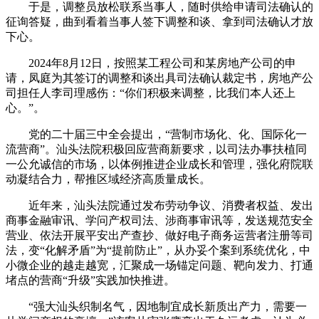
于是，调整员放松联系当事人，随时供给申请司法确认的
征询答疑，曲到看着当事人签下调整和谈、拿到司法确认才放
下心。
2024年8月12日，按照某工程公司和某房地产公司的申
请，凤庭为其签订的调整和谈出具司法确认裁定书，房地产公
司担任人李司理感伤：“你们积极来调整，比我们本人还上
心。”。
党的二十届三中全会提出，“营制市场化、化、国际化一
流营商”。汕头法院积极回应营商新要求，以司法办事扶植同
一公允诚信的市场，以体例推进企业成长和管理，强化府院联
动凝结合力，帮推区域经济高质量成长。
近年来，汕头法院通过发布劳动争议、消费者权益、发出
商事金融审讯、学问产权司法、涉商事审讯等，发送规范安全
营业、依法开展平安出产查抄、做好电子商务运营者注册等司
法，变“化解矛盾”为“提前防止”，从办妥个案到系统优化，中
小微企业的越走越宽，汇聚成一场锚定问题、靶向发力、打通
堵点的营商“升级”实践加快推进。
“强大汕头织制名气，因地制宜成长新质出产力，需要一