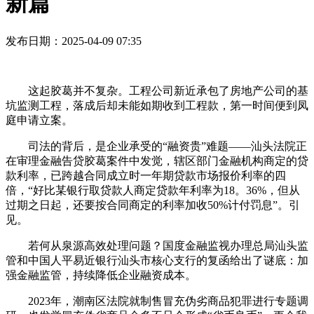
新篇
发布日期：2025-04-09 07:35
这起胶葛并不复杂。工程公司新近承包了房地产公司的基
坑监测工程，落成后却未能如期收到工程款，第一时间便到凤
庭申请立案。
司法的背后，是企业承受的“融资贵”难题——汕头法院正
在审理金融告贷胶葛案件中发觉，辖区部门金融机构商定的贷
款利率，已跨越合同成立时一年期贷款市场报价利率的四
倍，“好比某银行取贷款人商定贷款年利率为18。36%，但从
过期之日起，还要按合同商定的利率加收50%计付罚息”。引
见。
若何从泉源高效处理问题？国度金融监视办理总局汕头监
管和中国人平易近银行汕头市核心支行的复函给出了谜底：加
强金融监管，持续降低企业融资成本。
2023年，潮南区法院就制售冒充伪劣商品犯罪进行专题调