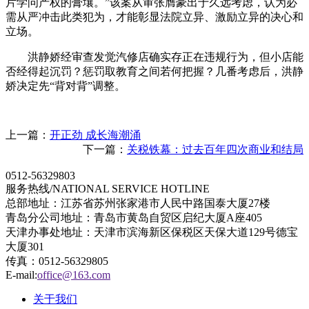
片学问产权的膏壤。”该案从审张膺豪出于久远考虑，认为必
需从严冲击此类犯为，才能彰显法院立异、激励立异的决心和
立场。
洪静娇经审查发觉汽修店确实存正在违规行为，但小店能
否经得起沉罚？惩罚取教育之间若何把握？几番考虑后，洪静
娇决定先“背对背”调整。
上一篇：
开正劲 成长海潮涌
下一篇：
关税铁幕：过去百年四次商业和结局
0512-56329803
服务热线/NATIONAL SERVICE HOTLINE
总部地址：江苏省苏州张家港市人民中路国泰大厦27楼
青岛分公司地址：青岛市黄岛自贸区启纪大厦A座405
天津办事处地址：天津市滨海新区保税区天保大道129号德宝
大厦301
传真：0512-56329805
E-mail:
office@163.com
关于我们