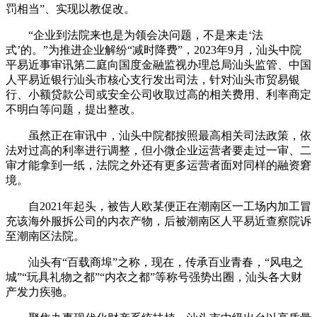
罚相当”、实现以教促改。
“企业到法院来也是为领会决问题，不是来走‘法
式’的。”为推进企业解纷“减时降费”，2023年9月，汕头中院
平易近事审讯第二庭向国度金融监视办理总局汕头监管、中国
人平易近银行汕头市核心支行发出司法，针对汕头市贸易银
行、小额贷款公司或安全公司收取过高的相关费用、利率商定
不明白等问题，提出整改。
虽然正在审讯中，汕头中院都按照最高相关司法政策，依
法对过高的利率进行调整，但小微企业运营者要走过一审、二
审才能拿到一纸，法院之外还有更多运营者面对同样的融资窘
境。
自2021年起头，被告人欧某便正在潮南区一工场内加工冒
充该海外服拆公司的内衣产物，后被潮南区人平易近查察院诉
至潮南区法院。
汕头有“百载商埠”之称，现在，传承百业青春，“风电之
城”“玩具礼物之都”“内衣之都”等称号强势出圈，汕头各大财
产发力疾驰。