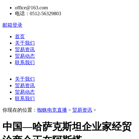
office@163.com
电话：0512-56329803
邮箱登录
首页
关于我们
贸易资讯
贸易动态
联系我们
关于我们
贸易资讯
贸易动态
联系我们
你现在的位置：
蜘蛛电竞直播
>
贸易资讯
>
中国—哈萨克斯坦企业家经贸