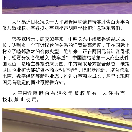
人平易近日概况关于人平易近网聘请聘请英才告白办事合
做加盟版权办事数据办事网坐声明网坐律师消息联系我们。
韩春霖暗示，建交33年来，中哈关系不竭取得逾越式成
长，达到永世全面计谋伙伴关系的汗青最高程度，正在国际上
树立了睦邻敌对的合做典型。近年来，正在两国元首计谋引领
下，经贸务实合做驶入“快车道”，中国连结哈第一大商业伙伴
国地位，是哈主要投资来历国。中方愿取哈方配合勤奋，鞭策
两国企业扩大能矿资本商业“根基盘”，挖掘新能源、培育跨境
电商、数字经济等新型业态，推进办事商业成长，尽早实现两
国元首确定的商业额翻番方针。
人 平易近 网 股 份 有 限 公 司 版 权 所 有 ，未 经 书 面
授 权 禁 止 使 用。