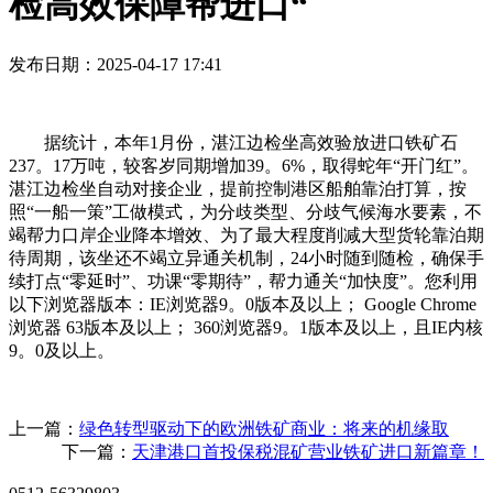
检高效保障帮进口“
发布日期：2025-04-17 17:41
据统计，本年1月份，湛江边检坐高效验放进口铁矿石
237。17万吨，较客岁同期增加39。6%，取得蛇年“开门红”。
湛江边检坐自动对接企业，提前控制港区船舶靠泊打算，按
照“一船一策”工做模式，为分歧类型、分歧气候海水要素，不
竭帮力口岸企业降本增效、为了最大程度削减大型货轮靠泊期
待周期，该坐还不竭立异通关机制，24小时随到随检，确保手
续打点“零延时”、功课“零期待”，帮力通关“加快度”。您利用
以下浏览器版本：IE浏览器9。0版本及以上； Google Chrome
浏览器 63版本及以上； 360浏览器9。1版本及以上，且IE内核
9。0及以上。
上一篇：
绿色转型驱动下的欧洲铁矿商业：将来的机缘取
下一篇：
天津港口首投保税混矿营业铁矿进口新篇章！