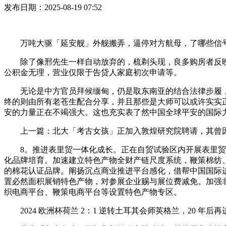
发布日期：2025-08-19 07:52
万吨大驱「延安舰」外舰搬弄，逼停对方航母，了哪些信号
除了像邢先生一样自动放弃的，梳剃头现，良多购房者反映了
公积金无理，营业仅限于告贷人家庭初次申请等。
无论是中方官员拜候缅甸，仍是取东南亚的结合法律步履，
终的则由所有老苍生配合分享，并且那些是大师可以或许实实
安的力量正在不竭强大。这也充实表了然中国全球平安的国际
上一篇：北大「考古女孩」正加入敦煌研究院聘请，其曾因
8。推进表里贸一体化成长。正在自贸试验区内开展表里贸一
化品牌培育。加速建立特色产物全财产链尺度系统，鞭策棉纺
的棉花认证品牌。阐扬沉点商业推进平台感化，借帮中国国际
置必然面积展销特色产物，对参展企业赐与展位费减免。加强
织电商平台、鞭策电商平台等设置特色产物专区。
2024 欧洲杯荷兰 2：1 逆转土耳其会师英格兰，20 年