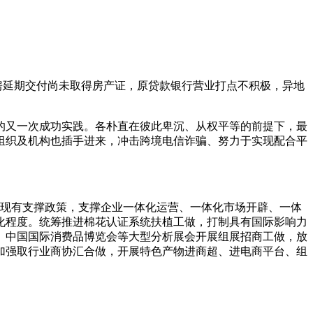
房延期交付尚未取得房产证，原贷款银行营业打点不积极，异地
又一次成功实践。各朴直在彼此卑沉、从权平等的前提下，最
组织及机构也插手进来，冲击跨境电信诈骗、努力于实现配合平
现有支撑政策，支撑企业一体化运营、一体化市场开辟、一体
化程度。统筹推进棉花认证系统扶植工做，打制具有国际影响力
、中国国际消费品博览会等大型分析展会开展组展招商工做，放
加强取行业商协汇合做，开展特色产物进商超、进电商平台、组