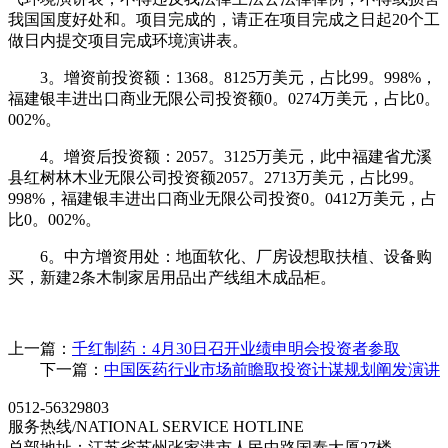
我国国度好处和。项目完成的，请正在项目完成之日起20个工
做日内提交项目完成环境演讲表。
3。增资前投资额：1368。8125万美元，占比99。998%，
福建银丰进出口商业无限公司投资额0。0274万美元，占比0。
002%。
4。增资后投资额：2057。3125万美元，此中福建省尤溪
县红树林木业无限公司投资额2057。2713万美元，占比99。
998%，福建银丰进出口商业无限公司投资0。0412万美元，占
比0。002%。
6。中方增资用处：地面软化、厂房设想取扶植、设备购
买，新建2条木制家居用品出产线组木成品柜。
上一篇：
千红制药：4月30日召开业绩申明会投资者参取
下一篇：
中国医药行业市场前瞻取投资计谋规划阐发演讲
0512-56329803
服务热线/NATIONAL SERVICE HOTLINE
总部地址：江苏省苏州张家港市人民中路国泰大厦27楼