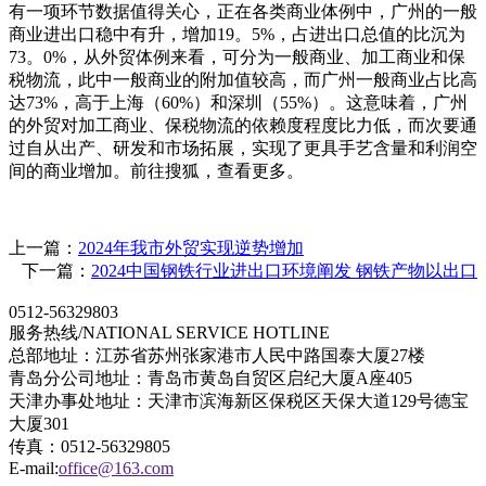
有一项环节数据值得关心，正在各类商业体例中，广州的一般
商业进出口稳中有升，增加19。5%，占进出口总值的比沉为
73。0%，从外贸体例来看，可分为一般商业、加工商业和保
税物流，此中一般商业的附加值较高，而广州一般商业占比高
达73%，高于上海（60%）和深圳（55%）。这意味着，广州
的外贸对加工商业、保税物流的依赖度程度比力低，而次要通
过自从出产、研发和市场拓展，实现了更具手艺含量和利润空
间的商业增加。前往搜狐，查看更多。
上一篇：
2024年我市外贸实现逆势增加
下一篇：
2024中国钢铁行业进出口环境阐发 钢铁产物以出口
0512-56329803
服务热线/NATIONAL SERVICE HOTLINE
总部地址：江苏省苏州张家港市人民中路国泰大厦27楼
青岛分公司地址：青岛市黄岛自贸区启纪大厦A座405
天津办事处地址：天津市滨海新区保税区天保大道129号德宝
大厦301
传真：0512-56329805
E-mail:
office@163.com