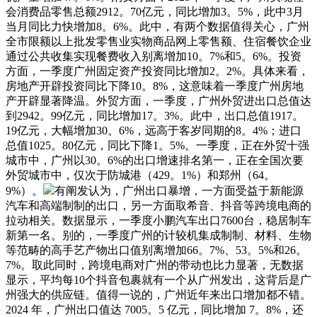
会消费品零售总额2912。70亿元，同比增加3。5%，此中3月
当月同比力快增加8。6%。此中，有两个数据值得关心，广州
全市限额以上批发零售业实物商品网上零售额、住宿餐饮企业
通过公共收集实现餐费收入别离增加10。7%和5。6%。投资
方面，一季度广州固定资产投资同比增加2。2%。具体来看，
房地产开辟投资同比下降10。8%，这意味着一季度广州房地
产开辟显著降温。外贸方面，一季度，广州外贸进出口总值达
到2942。99亿元，同比增加17。3%。此中，出口总值1917。
19亿元，大幅增加30。6%，远高于客岁同期的8。4%；进口
总值1025。80亿元，同比下降1。5%。一季度，正在外贸十强
城市中，广州以30。6%的出口增速排名第一，正在全国次要
外贸城市中，仅次于防城港（429。1%）和郑州（64。
9%）。
有阐发认为，广州出口暴增，一方面受益于新能源
汽车和高端制制的出口，另一方面取希音、抖音等跨境电商的
拉动相关。数据显示，一季度小鹏汽车出口7600台，稳居制车
新第一名。别的，一季度广州的计较机集成制制、材料、生物
等范畴的高手艺产物出口值别离增加66。7%、53。5%和26。
7%。取此同时，跨境电商对广州的带动也比力显著，无数据
显示，平均每10个抖音包裹就有一个从广州发出，这背后是广
州强大的供应链。值得一说的，广州近年来出口增加都不错。
2024 年，广州出口值达 7005。5 亿元，同比增加 7。8%，还