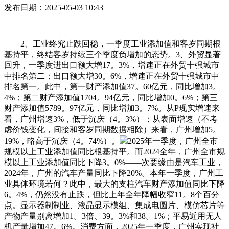
发布日期：2025-05-03 10:43
2、工业终究止跌回稳，一季度工业添加值和客岁同期根
基持平，终结客岁持续三个季度负增加的态势。3、外贸显著
回升，一季度进出口额大增17。3%，增速正在外贸十强城市
中排名第二；出口额大增30。6%，增速正在外贸十强城市中
排名第一。此中，第一财产添加值37。60亿元，同比增加3。
4%；第二财产添加值1704。94亿元，同比增加0。6%；第三
财产添加值5789。97亿元，同比增加3。7%。从P现实增速来
看，广州增速3%，低于沉庆（4。3%）；从表面增速（不考
虑价钱变化，间接和客岁同期数据相除）来看，广州增加5。
19%，略高于沉庆（4。74%）。
2025年一季度，广州全市
规模以上工业添加值同比根基持平。而2024全年，广州全市规
模以上工业添加值同比下降3。0%——次要缘由是汽车工业，
2024年，广州的汽车产量同比下降20%。本年一季度，广州工
业具体环境若何？此中，最大的支柱汽车财产添加值同比下降
6。4%，仍然没有止跌，但比上年全年降幅收窄11。8个百分
点。显示器制制业、液晶显示模组、集成电圆片、模仿芯片等
产物产量别离增加1。3倍、39。3%和38。1%；平易近用无人
机产量增加47。6%。消费方面，2025年一季度，广州实现社